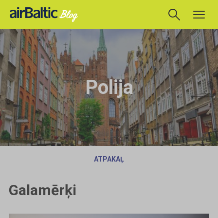
Polija
ATPAKAĻ
Galamērķi