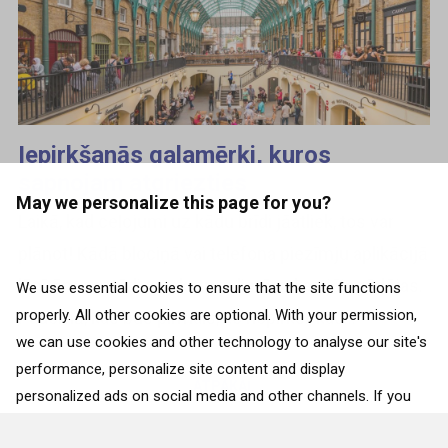
Iepirkšanās galamērķi, kuros
sapņojam atgriezties
May we personalize this page for you?
Laikā, kad ceļojumi uz kādu brīdi jāatliek, tos var
plānot! Kādā blociņā vai telefona piezīmju aplikācijā
lēnītēm sastādi sarakstu ar lietām, kas jāiegādājas.
We use essential cookies to ensure that the site functions
properly. All other cookies are optional. With your permission,
Padomā, kas būs pirmais, ko nopirksi, kad...
we can use cookies and other technology to analyse our site's
performance, personalize site content and display
ATPAKAĻ
personalized ads on social media and other channels. If you
consent to the use of all cookies, click on “Accept”. To select