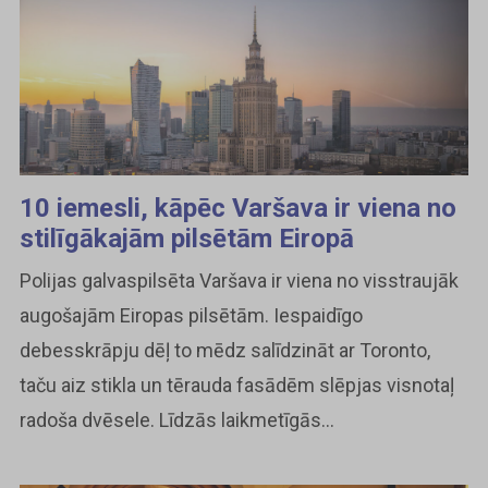
10 iemesli, kāpēc Varšava ir viena no
stilīgākajām pilsētām Eiropā
Polijas galvaspilsēta Varšava ir viena no visstraujāk
augošajām Eiropas pilsētām. Iespaidīgo
debesskrāpju dēļ to mēdz salīdzināt ar Toronto,
taču aiz stikla un tērauda fasādēm slēpjas visnotaļ
radoša dvēsele. Līdzās laikmetīgās...