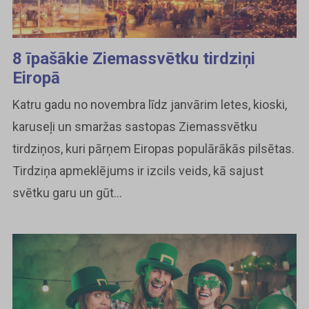
8 īpašākie Ziemassvētku tirdziņi
Eiropā
Katru gadu no novembra līdz janvārim letes, kioski,
karuseļi un smaržas sastopas Ziemassvētku
tirdziņos, kuri pārņem Eiropas populārākās pilsētas.
Tirdziņa apmeklējums ir izcils veids, kā sajust
svētku garu un gūt...