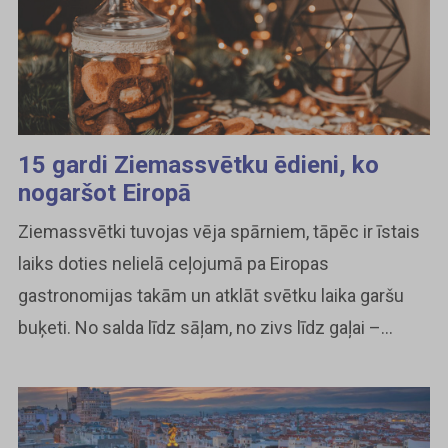
15 gardi Ziemassvētku ēdieni, ko
nogaršot Eiropā
Ziemassvētki tuvojas vēja spārniem, tāpēc ir īstais
laiks doties nelielā ceļojumā pa Eiropas
gastronomijas takām un atklāt svētku laika garšu
buķeti. No salda līdz sāļam, no zivs līdz gaļai –...