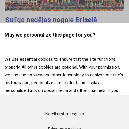
Sulīga nedēļas nogale Briselē
Iekrātās atvaļinājuma dienas taupi kādam tālākam
May we personalize this page for you?
braucienam, bet steidzami nepieciešams izrauties
no darbiem un uzlādēt savas baterijas? Pietiks vien
ar nedēļas nogali Briselē, lai mundrums atgrieztos
We use essential cookies to ensure that the site functions
properly. All other cookies are optional. With your permission,
kaulos, jo šī pilsēta...
we can use cookies and other technology to analyse our site's
performance, personalize site content and display
ATPAKAĻ
personalized ads on social media and other channels. If you
consent to the use of all cookies, click on “Accept”. To select
for what purposes we may process data about your
interactions with the site, click on “Adjust selection”. To reject
Noteikumi un regulas
all cookies, except for the essential cookies, click on “Accept