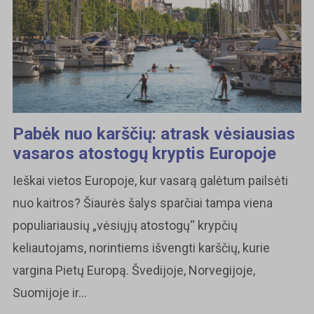
Pabėk nuo karščių: atrask vėsiausias
vasaros atostogų kryptis Europoje
Ieškai vietos Europoje, kur vasarą galėtum pailsėti
nuo kaitros? Šiaurės šalys sparčiai tampa viena
populiariausių „vėsiųjų atostogų“ krypčių
keliautojams, norintiems išvengti karščių, kurie
vargina Pietų Europą. Švedijoje, Norvegijoje,
Suomijoje ir...