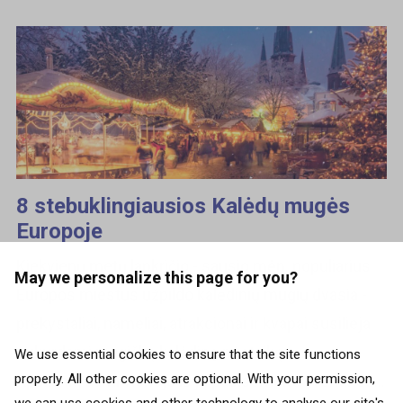
8 stebuklingiausios Kalėdų mugės
Europoje
Kiekvienų metų lapkričio - sausio mėn. populiarius
May we personalize this page for you?
Europos miestus užpildo kalėdinių mugių dvasia -
prekystaliai, nameliai, atrakcionai ir kvapai susilieja
sukurdami magišką kalėdinę nuotaiką.
We use essential cookies to ensure that the site functions
properly. All other cookies are optional. With your permission,
Apsilankydami vienoje iš jų pasisemsite šventinės...