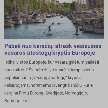
Pabėk nuo karščių: atrask vėsiausias
vasaros atostogų kryptis Europoje
Ieškai vietos Europoje, kur vasarą galėtum pailsėti
nuo kaitros? Šiaurės šalys sparčiai tampa viena
populiariausių „vėsiųjų atostogų“ krypčių
keliautojams, norintiems išvengti karščių, kurie
vargina Pietų Europą. Švedijoje, Norvegijoje,
Suomijoje ir...