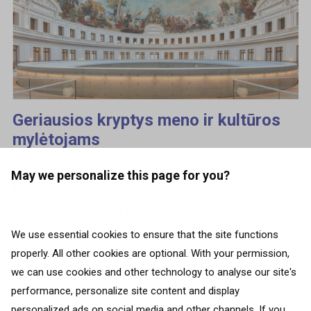
Geriausios kryptys meno ir kultūros
mylėtojams
Pasiruoškite šios vasaros kultūrinei kelionei. Šios
May we personalize this page for you?
Europos sostinės kviečia jus puikiai praleisti laiką
tyrinėjant pasaulinio lygio muziejus, aplankant
įdomias naujas galerijas ir šurmuliuojančius
We use essential cookies to ensure that the site functions
properly. All other cookies are optional. With your permission,
rajonus. Visa tai yra tikra, todėl sukūrėme...
we can use cookies and other technology to analyse our site's
performance, personalize site content and display
ATGAL Į VISAS ŠALIS
personalized ads on social media and other channels. If you