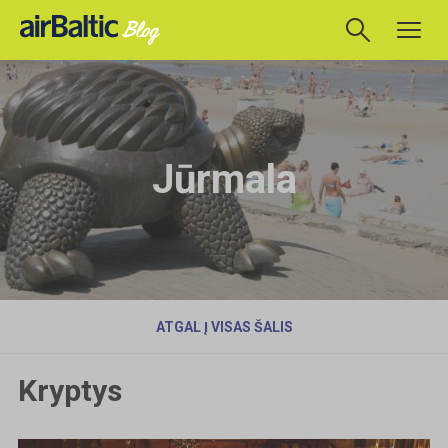
Jūrmala
ATGAL Į VISAS ŠALIS
Kryptys