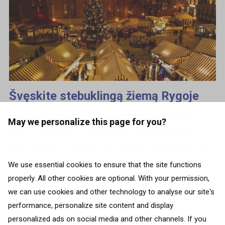
Švęskite stebuklingą žiemą Rygoje
Gaivus, vėsus oras ir lėti snaigių šokiai užpildo
May we personalize this page for you?
Rygos Art Nouveau bulvarus ir padengia pasakas
primenančius senamiesčio stogus. Žiema miestui
atneša meditacinę ramybę, o dailios šviesos ir
We use essential cookies to ensure that the site functions
properly. All other cookies are optional. With your permission,
kvapnus, pikantiškas kalėdinių...
we can use cookies and other technology to analyse our site's
performance, personalize site content and display
ATGAL Į VISAS ŠALIS
personalized ads on social media and other channels. If you