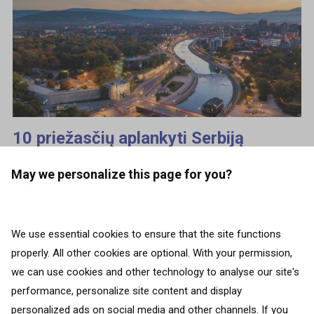
10 priežasčių aplankyti Serbiją
Sveiki atvykę į Serbiją – žavią šalį Balkanų širdyje,
May we personalize this page for you?
siūlančią keliautojams pačių įvairiausių įspūdžių ir
potyrių. Nuo istorinių įžymybių ir turtingų muziejų iki
skaniausių vietinės virtuvės valgių, vakarėlių šėlsmo
We use essential cookies to ensure that the site functions
properly. All other cookies are optional. With your permission,
iki...
we can use cookies and other technology to analyse our site's
performance, personalize site content and display
ATGAL Į VISAS ŠALIS
personalized ads on social media and other channels. If you