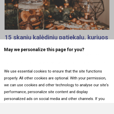
15 skanių kalėdinių patiekalų, kuriuos
galite paragauti Europoje
May we personalize this page for you?
Kalėdų metas jau visai čia pat, tad pats laikas leistis į
greitą gastronominę kelionę po Europą ir atrasti šio
šventinio laikotarpio skonių įvairovę. Nuo saldaus iki
We use essential cookies to ensure that the site functions
properly. All other cookies are optional. With your permission,
pikantiško, nuo žuvies iki...
we can use cookies and other technology to analyse our site's
performance, personalize site content and display
ATGAL Į VISAS ŠALIS
personalized ads on social media and other channels. If you
consent to the use of all cookies, click on “Accept”. To select
for what purposes we may process data about your