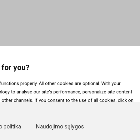
 for you?
unctions properly. All other cookies are optional. With your
ogy to analyse our site's performance, personalize site content
other channels. If you consent to the use of all cookies, click on
ess data about your interactions with the site, click on “Adjust
essential cookies, click on “Accept only necessary cookies”. More
 politika
Naudojimo sąlygos