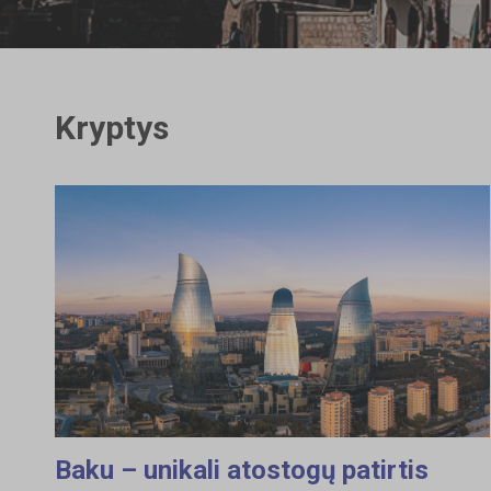
Kryptys
Baku – unikali atostogų patirtis