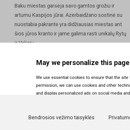
Baku miestas garsėja savo gamtos grožiu ir
artumu Kaspijos jūrai. Azerbaidžano sostinė su
nuostabia pakrante yra didžiausias miestas ant
šios jūros kranto ir jame galima rasti unikalų Rytų
ir Vakarų...
May we personalize this page
ATGAL Į VISAS ŠALIS
We use essential cookies to ensure that the site f
permission, we can use cookies and other technol
and display personalized ads on social media and 
“Accept”. To select for what purposes we may proc
selection”. To reject all cookies, except for the 
details can be found on our
Cookie Policy
page.
Bendrosios vežimo taisyklės
Privatumo