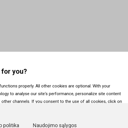
 for you?
unctions properly. All other cookies are optional. With your
ogy to analyse our site's performance, personalize site content
other channels. If you consent to the use of all cookies, click on
ess data about your interactions with the site, click on “Adjust
essential cookies, click on “Accept only necessary cookies”. More
 politika
Naudojimo sąlygos