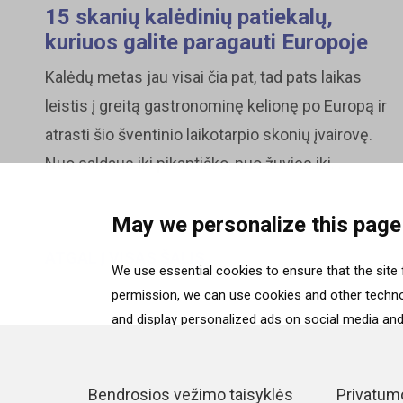
15 skanių kalėdinių patiekalų,
kuriuos galite paragauti Europoje
Kalėdų metas jau visai čia pat, tad pats laikas
leistis į greitą gastronominę kelionę po Europą ir
atrasti šio šventinio laikotarpio skonių įvairovę.
Nuo saldaus iki pikantiško, nuo žuvies iki...
May we personalize this page
ATGAL Į VISAS ŠALIS
We use essential cookies to ensure that the site f
permission, we can use cookies and other technol
and display personalized ads on social media and 
“Accept”. To select for what purposes we may proc
selection”. To reject all cookies, except for the 
details can be found on our
Cookie Policy
page.
Bendrosios vežimo taisyklės
Privatumo