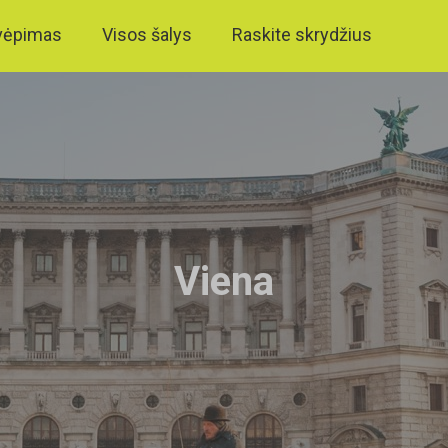
vėpimas
Visos šalys
Raskite skrydžius
Viena