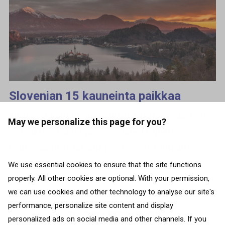
Slovenian 15 kauneinta paikkaa
Alppien ja Adrianmeren välissä sijaitseva Slovenia
May we personalize this page for you?
on mahtava kohde, jossa on tarjolla upeita
maisemia, rikas historia ja energistä kulttuuria.
Matkustitpa sitten yksin tai ystävien tai perheen
We use essential cookies to ensure that the site functions
properly. All other cookies are optional. With your permission,
kanssa, tässä muutamia Slovenian...
we can use cookies and other technology to analyse our site's
performance, personalize site content and display
TAKAISIN KAIKKIIN MAIHIN
personalized ads on social media and other channels. If you