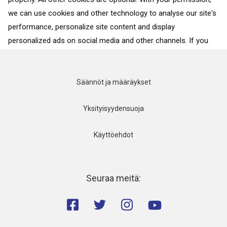
jokainen tarjoaa...
we can use cookies and other technology to analyse our site's
performance, personalize site content and display
TAKAISIN KAIKKIIN MAIHIN
personalized ads on social media and other channels. If you
consent to the use of all cookies, click on “Accept”. To select
for what purposes we may process data about your
interactions with the site, click on “Adjust selection”. To reject
Säännöt ja määräykset
all cookies, except for the essential cookies, click on “Accept
only necessary cookies”. More details can be found on our
Yksityisyydensuoja
Cookie Policy
page.
Käyttöehdot
Accept
Accept only necessary cookies
Seuraa meitä:
Adjust selection