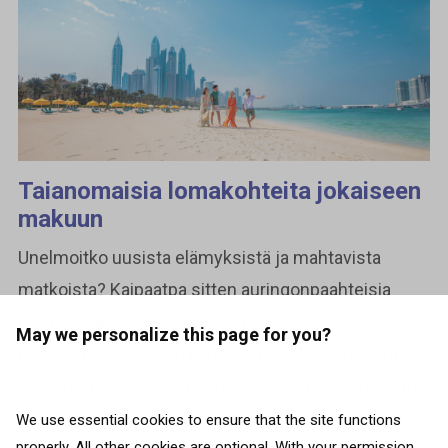
Taianomaisia lomakohteita jokaiseen
makuun
Unelmoitko uusista elämyksistä ja mahtavista
matkoista? Kaipaatpa sitten auringonpaahteisia
päiviä tyylikkäässä rantabaarissa, salaisten
May we personalize this page for you?
muinaisten aarteiden löytämistä tai hiihtoreissuja
talven ihmemaassa, meiltä löytyy ratkaisu. Tutustu
huolella valitsemiimme huippukohteisiin, joista
We use essential cookies to ensure that the site functions
properly. All other cookies are optional. With your permission,