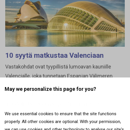
10 syytä matkustaa Valenciaan
Vastakohdat ovat tyypillistä lumoavan kauniille
Valencialle, joka tunnetaan Espanjan Välimeren
alueen aurinkoisena helmenä. Tässä
May we personalize this page for you?
monimuotoisessa kaupungissa kaikki on
mahdollista, sanonnan positiivisimmassa
merkityksessä. Rauhaa kaipaavat löytävät lukuisia
We use essential cookies to ensure that the site functions
properly. All other cookies are optional. With your permission,
rauhallisia viheralueita, kun taas...
we can use cookies and other technology to analyse our site's