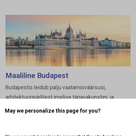
Maaliline Budapest
Budapestis leidub palju vaatamisväärsusi,
arhitektuuripärlitest imelise tänavakunstini, ja
muidugi võrratu Doonau jõgi. Silmapaistev
May we personalize this page for you?
parlamendihoone Kaheksa silda Keskturg
Roosikujuline jäätis Kaunid spaad 7. ringkonna
tänavakunst Panoraamvaated Broneeri oma piletid