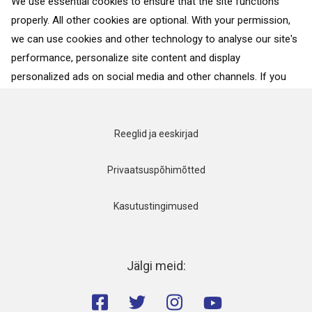
We use essential cookies to ensure that the site functions
properly. All other cookies are optional. With your permission,
Budapesti...
we can use cookies and other technology to analyse our site's
performance, personalize site content and display
TAGASI RIIKIDE JUURDE
personalized ads on social media and other channels. If you
consent to the use of all cookies, click on “Accept”. To select
for what purposes we may process data about your
interactions with the site, click on “Adjust selection”. To reject
Reeglid ja eeskirjad
all cookies, except for the essential cookies, click on “Accept
only necessary cookies”. More details can be found on our
Privaatsuspõhimõtted
Cookie Policy
page.
Kasutustingimused
Accept
Accept only necessary cookies
Jälgi meid:
Adjust selection