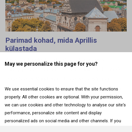
Parimad kohad, mida Aprillis
külastada
Kevad on lõpuks kohal igal pool kuhu vaatad.
May we personalize this page for you?
Talvejoped ja -saapad asenduvad kiiresti T-särkide
ja kleitidega. Nüüd on just õige aeg veidi ringi
uudistada ning tutvuda, kuidas maailm saabuvateks
We use essential cookies to ensure that the site functions
properly. All other cookies are optional. With your permission,
lihavõteteks...
we can use cookies and other technology to analyse our site's
performance, personalize site content and display
TAGASI RIIKIDE JUURDE
personalized ads on social media and other channels. If you
consent to the use of all cookies, click on “Accept”. To select