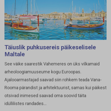
Täiuslik puhkusereis päikeselisele
Maltale
See väike saarestik Vahemeres on üks vilkamaid
arheoloogiamuuseume kogu Euroopas.
Ajalooarmastajad saavad siin rohkem teada Vana-
Rooma pärandist ja arhitektuurist, samas kui päikest
otsivad inimesed saavad oma soovid täita
idüllilistes randades...