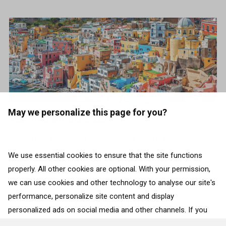
May we personalize this page for you?
Värvikirev puhkus
Külasta alljärgnevat nelja erksat ja ainulaadse
iseloomuga sihtkohta, mis inspireerivad ja
We use essential cookies to ensure that the site functions
properly. All other cookies are optional. With your permission,
paljastavad Sinu sisemise kunstniku!
we can use cookies and other technology to analyse our site's
performance, personalize site content and display
TAGASI RIIKIDE JUURDE
personalized ads on social media and other channels. If you
consent to the use of all cookies, click on “Accept”. To select