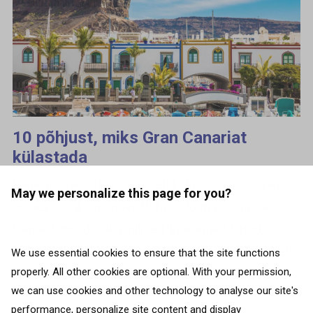
10 põhjust, miks Gran Canariat
külastada
Kanaari saarestiku suuruselt kolmas saar on nagu
May we personalize this page for you?
omaette väike manner. Põhjast lõunasse ja idast
läände laiuvad vulkaanilised liivarannad, luited,
mäeahelikud, värviline arhitektuur ja suurepärased
We use essential cookies to ensure that the site functions
properly. All other cookies are optional. With your permission,
kohalikud hõrgutised. On aeg pakkida oma...
we can use cookies and other technology to analyse our site's
performance, personalize site content and display