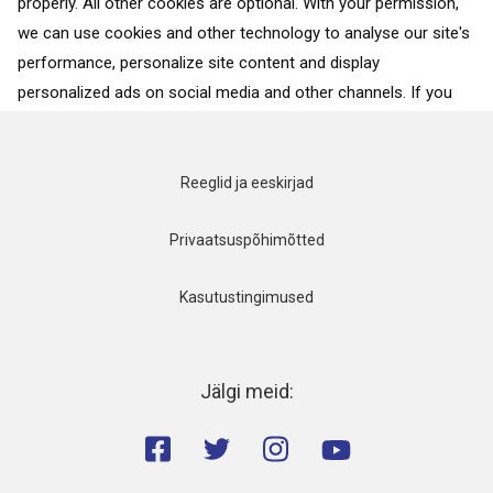
properly. All other cookies are optional. With your permission,
arenguruumi – tänavaservades...
we can use cookies and other technology to analyse our site's
performance, personalize site content and display
TAGASI RIIKIDE JUURDE
personalized ads on social media and other channels. If you
consent to the use of all cookies, click on “Accept”. To select
for what purposes we may process data about your
interactions with the site, click on “Adjust selection”. To reject
Reeglid ja eeskirjad
all cookies, except for the essential cookies, click on “Accept
only necessary cookies”. More details can be found on our
Privaatsuspõhimõtted
Cookie Policy
page.
Kasutustingimused
Accept
Accept only necessary cookies
Jälgi meid:
Adjust selection