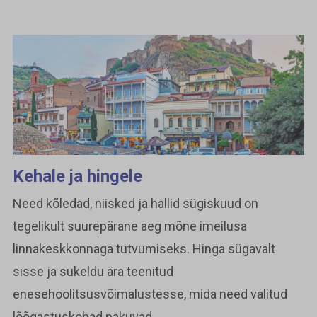
Kehale ja hingele
Need kõledad, niisked ja hallid sügiskuud on
tegelikult suurepärane aeg mõne imeilusa
linnakeskkonnaga tutvumiseks. Hinga sügavalt
sisse ja sukeldu ära teenitud
enesehoolitsusvõimalustesse, mida need valitud
lõõgastuskohad pakuvad.