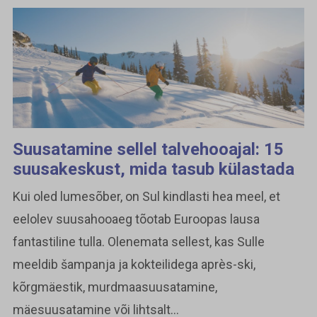
Suusatamine sellel talvehooajal: 15
suusakeskust, mida tasub külastada
Kui oled lumesõber, on Sul kindlasti hea meel, et
eelolev suusahooaeg tõotab Euroopas lausa
fantastiline tulla. Olenemata sellest, kas Sulle
meeldib šampanja ja kokteilidega après-ski,
kõrgmäestik, murdmaasuusatamine,
mäesuusatamine või lihtsalt...