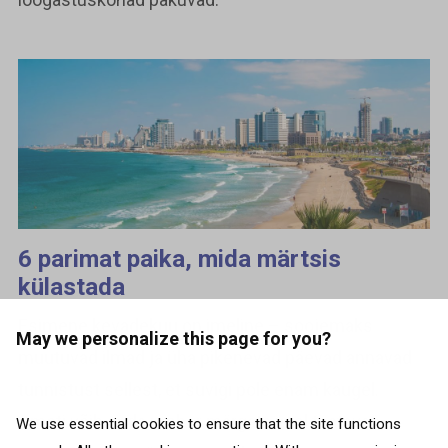
6 parimat paika, mida märtsis
külastada
Esimene kevadekuu on imeline – soojemaks
May we personalize this page for you?
muutuvad ilmad ja üha pikenevad päevad annavad
tunnistust sellest, et suvigi pole enam kaugel.
Ometi võib enda umber märgata veel teatavat
We use essential cookies to ensure that the site functions