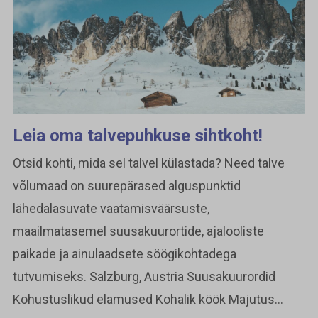
Leia oma talvepuhkuse sihtkoht!
Otsid kohti, mida sel talvel külastada? Need talve
võlumaad on suurepärased alguspunktid
lähedalasuvate vaatamisväärsuste,
maailmatasemel suusakuurortide, ajalooliste
paikade ja ainulaadsete söögikohtadega
tutvumiseks. Salzburg, Austria Suusakuurordid
Kohustuslikud elamused Kohalik köök Majutus...