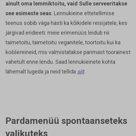
ainult oma lemmiktoitu, vaid Sulle serveeritakse
see esimeste seas
. Lennukieine ettetellimise
teenus sobib väga hästi ka kõikidele reisijatele, kes
järgivad eridieeti: meie erimenüüs leidub nii
taimetoitu, taimetoitu veganitele, toortoitu kui ka
koššereineid, mis valmistatakse parimast toorainest
vahetult enne lendu. Saad lennukieinete kohta
lähemalt lugeda ja neid tellida
siit
.
Pardamenüü spontaanseteks
valikuteks