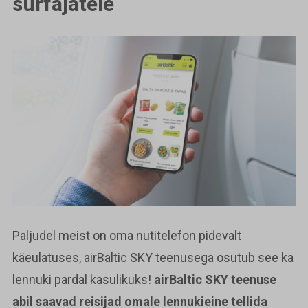
surfajatele
Paljudel meist on oma nutitelefon pidevalt
käeulatuses, airBaltic SKY teenusega osutub see ka
lennuki pardal kasulikuks!
airBaltic SKY teenuse
abil saavad reisijad omale lennukieine tellida