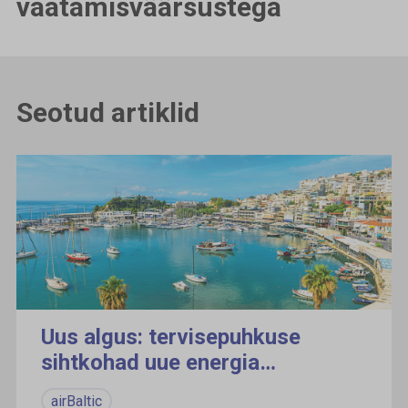
vaatamisväärsustega
Seotud artiklid
Uus algus: tervisepuhkuse
sihtkohad uue energia
saamiseks
airBaltic