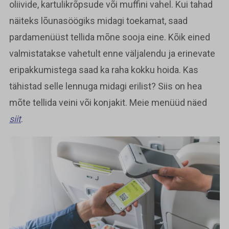
oliivide, kartulikrõpsude või muffini vahel. Kui tahad
näiteks lõunasöögiks midagi toekamat, saad
pardamenüüst tellida mõne sooja eine. Kõik eined
valmistatakse vahetult enne väljalendu ja erinevate
eripakkumistega saad ka raha kokku hoida. Kas
tähistad selle lennuga midagi erilist? Siis on hea
mõte tellida veini või konjakit. Meie menüüd näed
siit
.