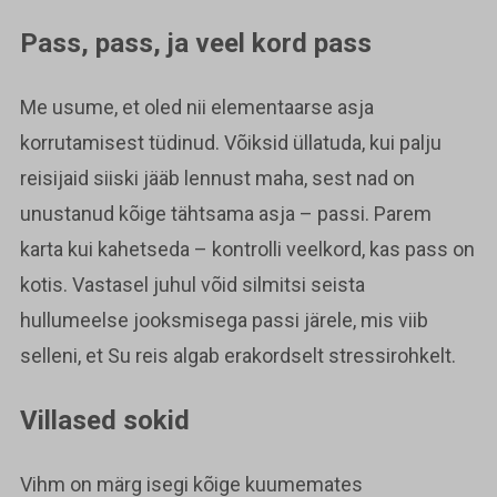
Pass, pass, ja veel kord pass
Me usume, et oled nii elementaarse asja
korrutamisest tüdinud. Võiksid üllatuda, kui palju
reisijaid siiski jääb lennust maha, sest nad on
unustanud kõige tähtsama asja – passi. Parem
karta kui kahetseda – kontrolli veelkord, kas pass on
kotis. Vastasel juhul võid silmitsi seista
hullumeelse jooksmisega passi järele, mis viib
selleni, et Su reis algab erakordselt stressirohkelt.
Villased sokid
Vihm on märg isegi kõige kuumemates