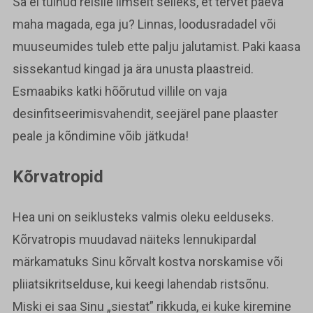
Sa ei tulnud reisile ilmselt selleks, et tervet päeva
maha magada, ega ju? Linnas, loodusradadel või
muuseumides tuleb ette palju jalutamist. Paki kaasa
sissekantud kingad ja ära unusta plaastreid.
Esmaabiks katki hõõrutud villile on vaja
desinfitseerimisvahendit, seejärel pane plaaster
peale ja kõndimine võib jätkuda!
Kõrvatropid
Hea uni on seiklusteks valmis oleku eelduseks.
Kõrvatropis muudavad näiteks lennukipardal
märkamatuks Sinu kõrvalt kostva norskamise või
pliiatsikritselduse, kui keegi lahendab ristsõnu.
Miski ei saa Sinu „siestat” rikkuda, ei kuke kiremine