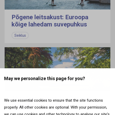
Põgene leitsakust: Euroopa
kõige lahedam suvepuhkus
Seiklus
May we personalize this page for you?
Aberdeen: Sinu pilet Šotimaa
We use essential cookies to ensure that the site functions
uhketele maastikele
properly. All other cookies are optional. With your permission,
we can use cookies and other technology to analyse our site's