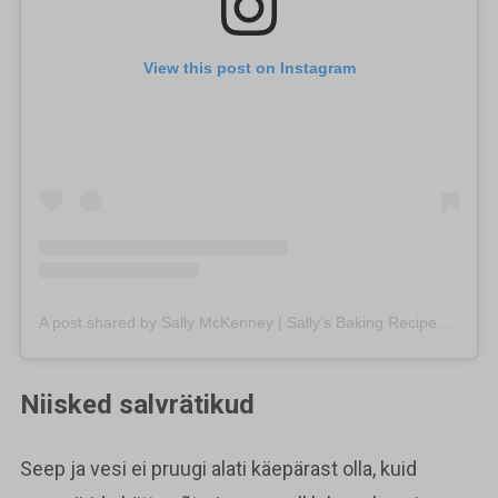
View this post on Instagram
A post shared by Sally McKenney | Sally’s Baking Recipes (@sallysbakeblog)
Niisked salvrätikud
Seep ja vesi ei pruugi alati käepärast olla, kuid