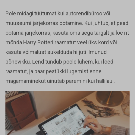
Pole midagi tüütumat kui autorendibüroo või
muuseumi järjekorras ootamine. Kui juhtub, et pead
ootama järjekorras, kasuta oma aega targalt ja loe nt
mõnda Harry Potteri raamatut veel üks kord või
kasuta võimalust sukelduda hiljuti ilmunud
põnevikku. Lend tundub poole lühem, kui loed
raamatut, ja paar peatükki lugemist enne
magamaminekut uinutab paremini kui hällilaul.