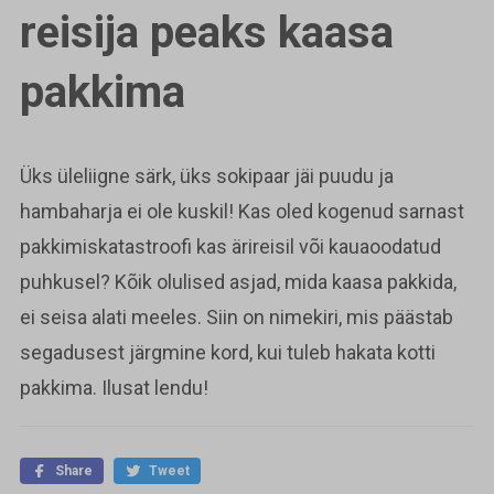
reisija peaks kaasa
pakkima
Üks üleliigne särk, üks sokipaar jäi puudu ja
hambaharja ei ole kuskil! Kas oled kogenud sarnast
pakkimiskatastroofi kas ärireisil või kauaoodatud
puhkusel? Kõik olulised asjad, mida kaasa pakkida,
ei seisa alati meeles. Siin on nimekiri, mis päästab
segadusest järgmine kord, kui tuleb hakata kotti
pakkima. Ilusat lendu!
Share
Tweet