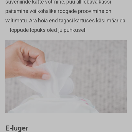
suveniiride kätte võtmine, puu all lebava kassi
paitamine või kohalike roogade proovimine on
vältimatu. Ära hoia end tagasi kartuses käsi määrida
– lõppude lõpuks oled ju puhkusel!
E-luger