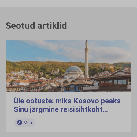
Seotud artiklid
Üle ootuste: miks Kosovo peaks
Sinu järgmine reisisihtkoht
olema
Muu