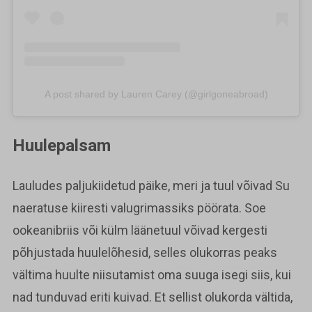
A post shared by Lauren Carey (@girlgoneabroad)
Huulepalsam
Lauludes paljukiidetud päike, meri ja tuul võivad Su
naeratuse kiiresti valugrimassiks pöörata. Soe
ookeanibriis või külm läänetuul võivad kergesti
põhjustada huulelõhesid, selles olukorras peaks
vältima huulte niisutamist oma suuga isegi siis, kui
nad tunduvad eriti kuivad. Et sellist olukorda vältida,