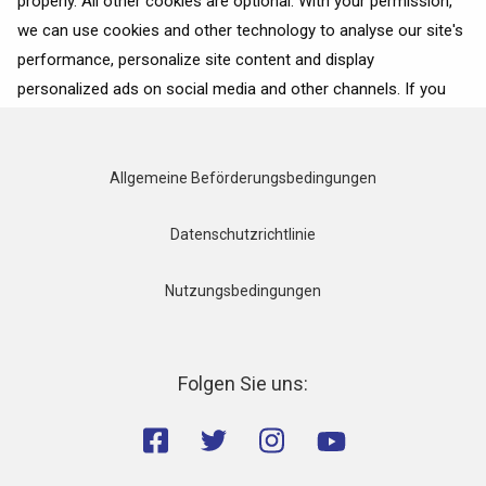
properly. All other cookies are optional. With your permission,
we can use cookies and other technology to analyse our site's
airBaltic
performance, personalize site content and display
personalized ads on social media and other channels. If you
consent to the use of all cookies, click on “Accept”. To select
for what purposes we may process data about your
interactions with the site, click on “Adjust selection”. To reject
Allgemeine Beförderungsbedingungen
all cookies, except for the essential cookies, click on “Accept
only necessary cookies”. More details can be found on our
Datenschutzrichtlinie
Cookie Policy
page.
Nutzungsbedingungen
Accept
Accept only necessary cookies
Folgen Sie uns:
Adjust selection