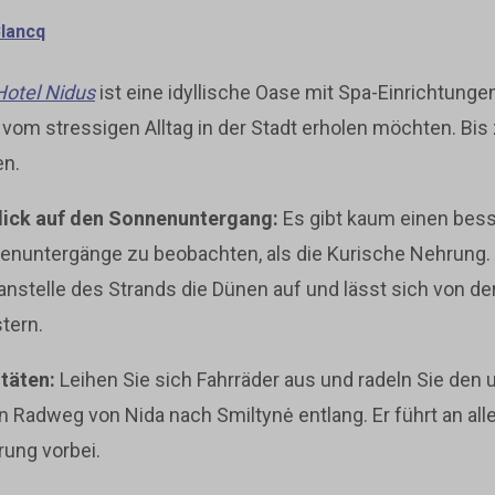
Blancq
Hotel Nidus
ist eine idyllische Oase mit Spa-Einrichtungen
h vom stressigen Alltag in der Stadt erholen möchten. Bis
en.
lick auf den Sonnenuntergang:
Es gibt kaum einen bess
nuntergänge zu beobachten, als die Kurische Nehrung. W
r anstelle des Strands die Dünen auf und lässt sich von d
tern.
täten:
Leihen Sie sich Fahrräder aus und radeln Sie den
n Radweg von Nida nach Smiltynė entlang. Er führt an all
rung vorbei.