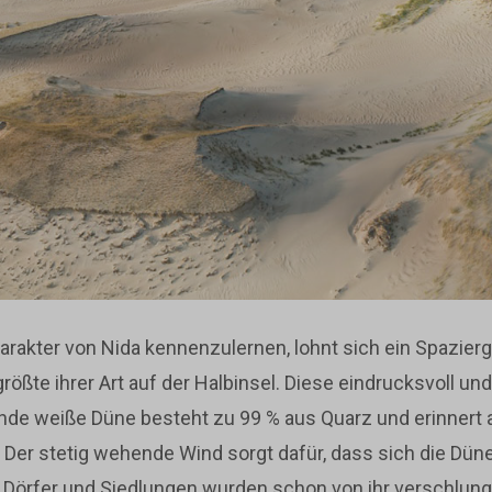
rakter von Nida kennenzulernen, lohnt sich ein Spazie
größte ihrer Art auf der Halbinsel. Diese eindrucksvoll und
nde weiße Düne besteht zu 99 % aus Quarz und erinnert a
Der stetig wehende Wind sorgt dafür, dass sich die Dün
 Dörfer und Siedlungen wurden schon von ihr verschlun