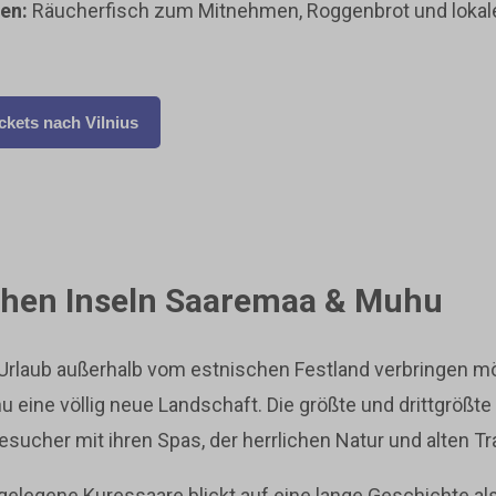
en:
Räucherfisch zum Mitnehmen, Roggenbrot und lokale
ckets nach Vilnius
chen Inseln Saaremaa & Muhu
rlaub außerhalb vom estnischen Festland verbringen mö
eine völlig neue Landschaft. Die größte und drittgrößte
esucher mit ihren Spas, der herrlichen Natur und alten Tr
elegene Kuressaare blickt auf eine lange Geschichte al