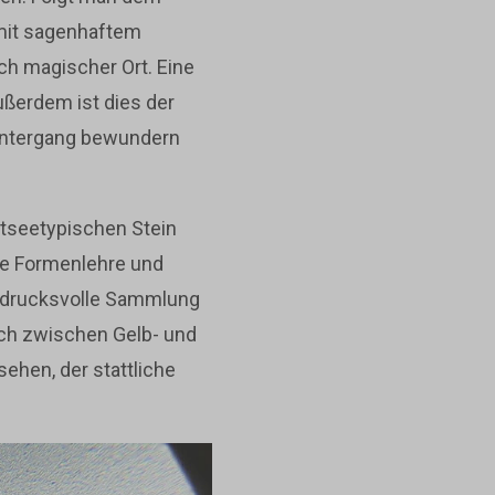
 mit sagenhaftem
ich magischer Ort. Eine
ußerdem ist dies der
untergang bewundern
tseetypischen Stein
die Formenlehre und
indrucksvolle Sammlung
ich zwischen Gelb- und
sehen, der stattliche