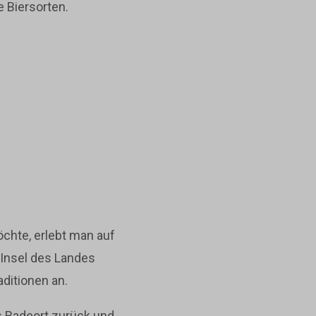
 Biersorten.
chte, erlebt man auf
 Insel des Landes
aditionen an.
s Badeort zurück und