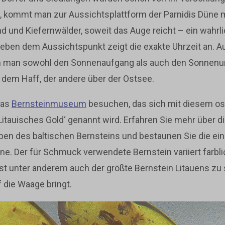
d, kommt man zur Aussichtsplattform der Parnidis Düne
nd und Kiefernwälder, soweit das Auge reicht – ein wahrl
eben dem Aussichtspunkt zeigt die exakte Uhrzeit an. A
em man sowohl den Sonnenaufgang als auch den Sonnen
r dem Haff, der andere über der Ostsee.
das
Bernsteinmuseum
besuchen, das sich mit diesem os
‚Litauisches Gold‘ genannt wird. Erfahren Sie mehr über 
ben des baltischen Bernsteins und bestaunen Sie die e
ne. Der für Schmuck verwendete Bernstein variiert farbl
ist unter anderem auch der größte Bernstein Litauens zu 
 die Waage bringt.