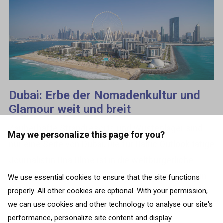
Dubai: Erbe der Nomadenkultur und
Glamour weit und breit
Zauberhafte Strandresorts und Wüstenlager sind
May we personalize this page for you?
nur eine Seite von Dubai. Die für Baltic Outlook tätige
Journalistin Una Ulme ist in die weltbürgerliche
Metropole gereist, um herauszufinden, was dort in
We use essential cookies to ensure that the site functions
properly. All other cookies are optional. With your permission,
dieser...
we can use cookies and other technology to analyse our site's
performance, personalize site content and display