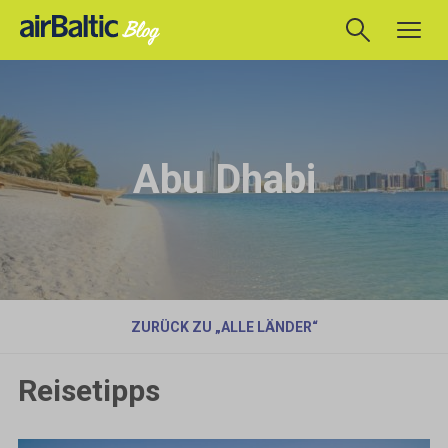
Abu Dhabi
ZURÜCK ZU „ALLE LÄNDER“
Reisetipps