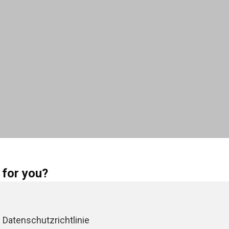
 for you?
unctions properly. All other cookies are optional. With your
ogy to analyse our site's performance, personalize site content
Datenschutzrichtlinie
other channels. If you consent to the use of all cookies, click on