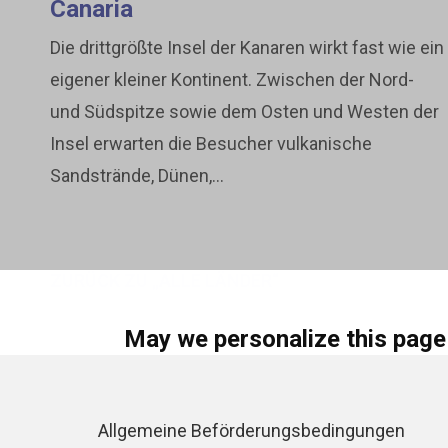
Canaria
Die drittgrößte Insel der Kanaren wirkt fast wie ein
eigener kleiner Kontinent. Zwischen der Nord-
und Südspitze sowie dem Osten und Westen der
Insel erwarten die Besucher vulkanische
Sandstrände, Dünen,...
ZURÜCK ZU „ALLE LÄNDER“
May we personalize this page
We use essential cookies to ensure that the site f
permission, we can use cookies and other technol
Allgemeine Beförderungsbedingungen
and display personalized ads on social media and 