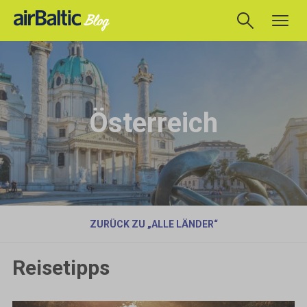
Österreich
ZURÜCK ZU „ALLE LÄNDER“
Reisetipps