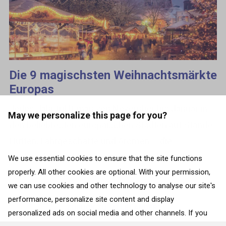
Die 9 magischsten Weihnachtsmärkte
Europas
Jedes Jahr trifft man von November bis Januar in
May we personalize this page for you?
den beliebtesten europäischen Städten auf Stände,
Hütten, Fahrgeschäfte und Aromen – die
Weihnachtsmärkte. Bei einem Besuch auf dem
We use essential cookies to ensure that the site functions
properly. All other cookies are optional. With your permission,
Weihnachtsmarkt kann man...
we can use cookies and other technology to analyse our site's
performance, personalize site content and display
ZURÜCK ZU „ALLE LÄNDER“
personalized ads on social media and other channels. If you