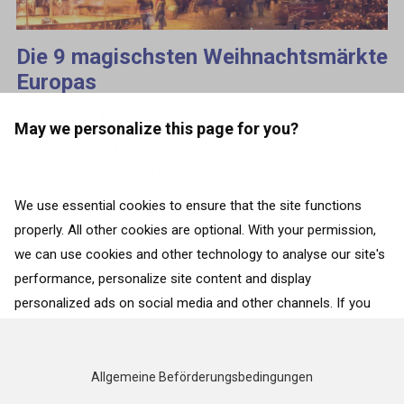
Die 9 magischsten Weihnachtsmärkte
Europas
Jedes Jahr trifft man von November bis Januar in
May we personalize this page for you?
den beliebtesten europäischen Städten auf Stände,
Hütten, Fahrgeschäfte und Aromen – die
Weihnachtsmärkte. Bei einem Besuch auf dem
We use essential cookies to ensure that the site functions
properly. All other cookies are optional. With your permission,
Weihnachtsmarkt kann man...
we can use cookies and other technology to analyse our site's
performance, personalize site content and display
ZURÜCK ZU „ALLE LÄNDER“
personalized ads on social media and other channels. If you
consent to the use of all cookies, click on “Accept”. To select
for what purposes we may process data about your
interactions with the site, click on “Adjust selection”. To reject
Allgemeine Beförderungsbedingungen
all cookies, except for the essential cookies, click on “Accept