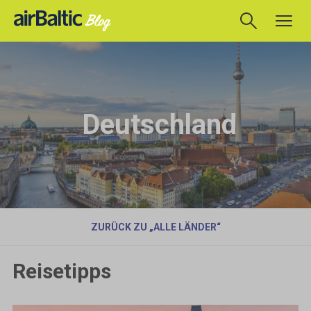
Deutschland
ZURÜCK ZU „ALLE LÄNDER“
Reisetipps