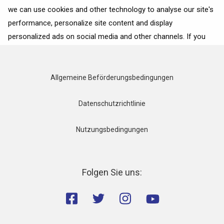
we can use cookies and other technology to analyse our site's
MEHR ERFAHREN
performance, personalize site content and display
personalized ads on social media and other channels. If you
consent to the use of all cookies, click on “Accept”. To select
for what purposes we may process data about your
interactions with the site, click on “Adjust selection”. To reject
Allgemeine Beförderungsbedingungen
all cookies, except for the essential cookies, click on “Accept
only necessary cookies”. More details can be found on our
Datenschutzrichtlinie
Cookie Policy
page.
Nutzungsbedingungen
Accept
Accept only necessary cookies
Folgen Sie uns:
Adjust selection