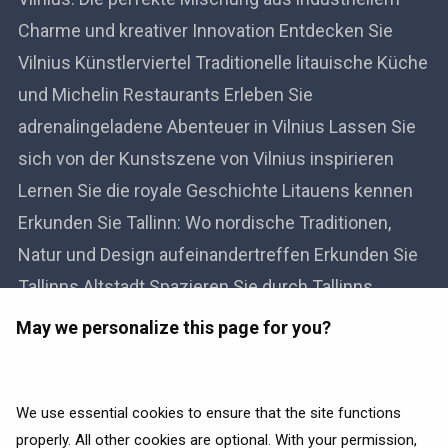
Charme und kreativer Innovation Entdecken Sie
Vilnius Künstlerviertel Traditionelle litauische Küche
und Michelin Restaurants Erleben Sie
adrenalingeladene Abenteuer in Vilnius Lassen Sie
sich von der Kunstszene von Vilnius inspirieren
Lernen Sie die royale Geschichte Litauens kennen
Erkunden Sie Tallinn: Wo nordische Traditionen,
Natur und Design aufeinandertreffen Erkunden Sie
Tallinns Altstadt Spazieren Sie durch Tallinns
Industrieviertel Schlendern Sie durch Tallinns beste
May we personalize this page for you?
Museen Genießen Sie die einmaligen estnischen
Sauna-Traditionen Erleben Sie Tallinns Küste und
Naturwunder
We use essential cookies to ensure that the site functions
properly. All other cookies are optional. With your permission,